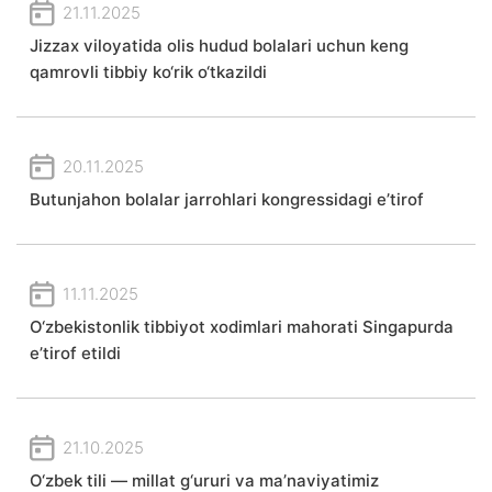
21.11.2025
Jizzax viloyatida olis hudud bolalari uchun keng
qamrovli tibbiy ko‘rik o‘tkazildi
20.11.2025
Butunjahon bolalar jarrohlari kongressidagi e’tirof
11.11.2025
O‘zbekistonlik tibbiyot xodimlari mahorati Singapurda
e’tirof etildi
21.10.2025
O‘zbek tili — millat g‘ururi va ma’naviyatimiz