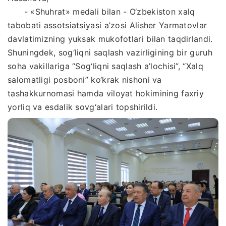
- «Shuhrat» medali bilan - O‘zbekiston xalq
tabobati assotsiatsiyasi a’zosi Alisher Yarmatovlar
davlatimizning yuksak mukofotlari bilan taqdirlandi.
Shuningdek, sog‘liqni saqlash vazirligining bir guruh
soha vakillariga “Sog‘liqni saqlash a’lochisi”, “Xalq
salomatligi posboni” ko‘krak nishoni va
tashakkurnomasi hamda viloyat hokimining faxriy
yorliq va esdalik sovg‘alari topshirildi.