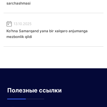
sarchashmasi
13.10.2025
Ko'hna Samarqand yana bir xalqaro anjumanga
mezbonlik qildi
Полезные ссылки