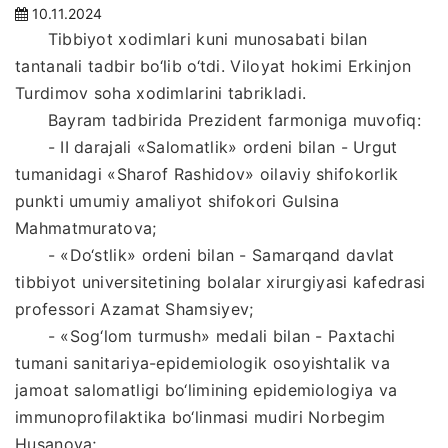
10.11.2024
Tibbiyot xodimlari kuni munosabati bilan
tantanali tadbir bo‘lib o‘tdi. Viloyat hokimi Erkinjon
Turdimov soha xodimlarini tabrikladi.
Bayram tadbirida Prezident farmoniga muvofiq:
- II darajali «Salomatlik» ordeni bilan - Urgut
tumanidagi «Sharof Rashidov» oilaviy shifokorlik
punkti umumiy amaliyot shifokori Gulsina
Mahmatmuratova;
- «Do‘stlik» ordeni bilan - Samarqand davlat
tibbiyot universitetining bolalar xirurgiyasi kafedrasi
professori Azamat Shamsiyev;
- «Sog‘lom turmush» medali bilan - Paxtachi
tumani sanitariya-epidemiologik osoyishtalik va
jamoat salomatligi bo‘limining epidemiologiya va
immunoprofilaktika bo‘linmasi mudiri Norbegim
Husanova;