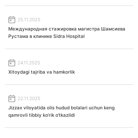
25.11.2025
Международная стажировка магистра Шамсиева
Рустама в клинике Sidra Hospital
24.11.2025
Xitoydagi tajriba va hamkorlik
22.11.2025
Jizzax viloyatida olis hudud bolalari uchun keng
qamrovli tibbiy ko‘rik o‘tkazildi