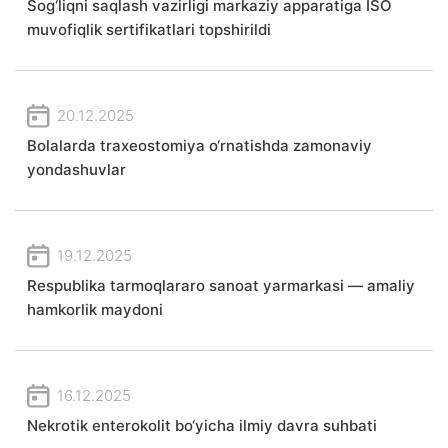
Sog‘liqni saqlash vazirligi markaziy apparatiga ISO
muvofiqlik sertifikatlari topshirildi
20.12.2025
Bolalarda traxeostomiya o‘rnatishda zamonaviy
yondashuvlar
19.12.2025
Respublika tarmoqlararo sanoat yarmarkasi — amaliy
hamkorlik maydoni
16.12.2025
Nekrotik enterokolit bo‘yicha ilmiy davra suhbati