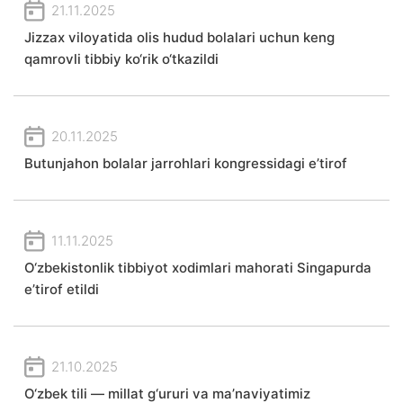
21.11.2025
Jizzax viloyatida olis hudud bolalari uchun keng
qamrovli tibbiy ko‘rik o‘tkazildi
20.11.2025
Butunjahon bolalar jarrohlari kongressidagi e’tirof
11.11.2025
O‘zbekistonlik tibbiyot xodimlari mahorati Singapurda
e’tirof etildi
21.10.2025
O‘zbek tili — millat g‘ururi va ma’naviyatimiz