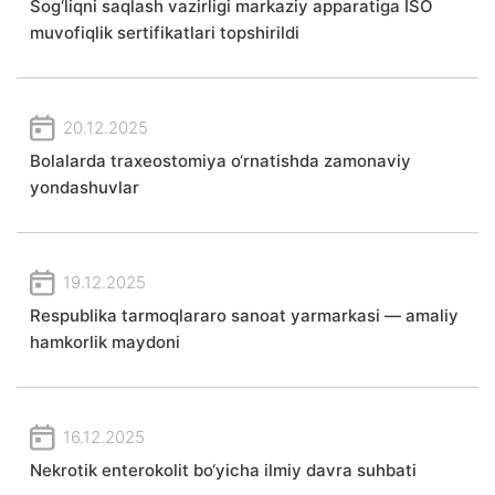
Sog‘liqni saqlash vazirligi markaziy apparatiga ISO
muvofiqlik sertifikatlari topshirildi
20.12.2025
Bolalarda traxeostomiya o‘rnatishda zamonaviy
yondashuvlar
19.12.2025
Respublika tarmoqlararo sanoat yarmarkasi — amaliy
hamkorlik maydoni
16.12.2025
Nekrotik enterokolit bo‘yicha ilmiy davra suhbati