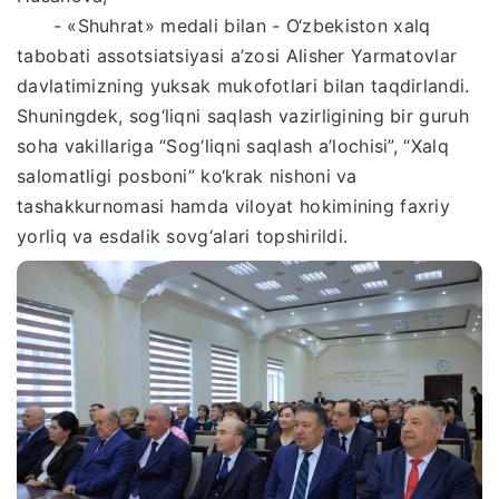
- «Shuhrat» medali bilan - O‘zbekiston xalq
tabobati assotsiatsiyasi a’zosi Alisher Yarmatovlar
davlatimizning yuksak mukofotlari bilan taqdirlandi.
Shuningdek, sog‘liqni saqlash vazirligining bir guruh
soha vakillariga “Sog‘liqni saqlash a’lochisi”, “Xalq
salomatligi posboni” ko‘krak nishoni va
tashakkurnomasi hamda viloyat hokimining faxriy
yorliq va esdalik sovg‘alari topshirildi.