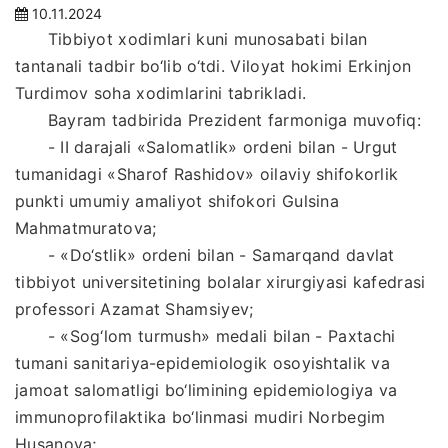
10.11.2024
Tibbiyot xodimlari kuni munosabati bilan
tantanali tadbir bo‘lib o‘tdi. Viloyat hokimi Erkinjon
Turdimov soha xodimlarini tabrikladi.
Bayram tadbirida Prezident farmoniga muvofiq:
- II darajali «Salomatlik» ordeni bilan - Urgut
tumanidagi «Sharof Rashidov» oilaviy shifokorlik
punkti umumiy amaliyot shifokori Gulsina
Mahmatmuratova;
- «Do‘stlik» ordeni bilan - Samarqand davlat
tibbiyot universitetining bolalar xirurgiyasi kafedrasi
professori Azamat Shamsiyev;
- «Sog‘lom turmush» medali bilan - Paxtachi
tumani sanitariya-epidemiologik osoyishtalik va
jamoat salomatligi bo‘limining epidemiologiya va
immunoprofilaktika bo‘linmasi mudiri Norbegim
Husanova;