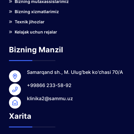
Bizning mutaxassislarimiz
Bizning xizmatlarimiz
Texnik jihozlar
Kelajak uchun rejalar
Bizning Manzil
Samarqand sh., M. Ulug'bek ko'chasi 70/A
+99866 233-58-92
klinika2@sammu.uz
Xarita