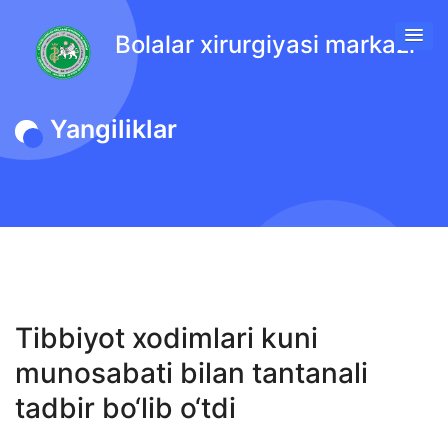
Bolalar xirurgiyasi markazi
Yangiliklar
Tibbiyot xodimlari kuni
munosabati bilan tantanali
tadbir bo‘lib o‘tdi