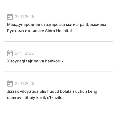
25.11.2025
Международная стажировка магистра Шамсиева
Рустама в клинике Sidra Hospital
24.11.2025
Xitoydagi tajriba va hamkorlik
22.11.2025
Jizzax viloyatida olis hudud bolalari uchun keng
qamrovli tibbiy ko‘rik o‘tkazildi