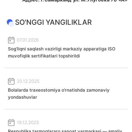
SO'NGGI YANGILIKLAR
07.01.2026
Sog‘liqni saqlash vazirligi markaziy apparatiga ISO
muvofiqlik sertifikatlari topshirildi
20.12.2025
Bolalarda traxeostomiya o‘rnatishda zamonaviy
yondashuvlar
19.12.2025
Respublika tarmoqlararo sanoat yarmarkasi — amaliy