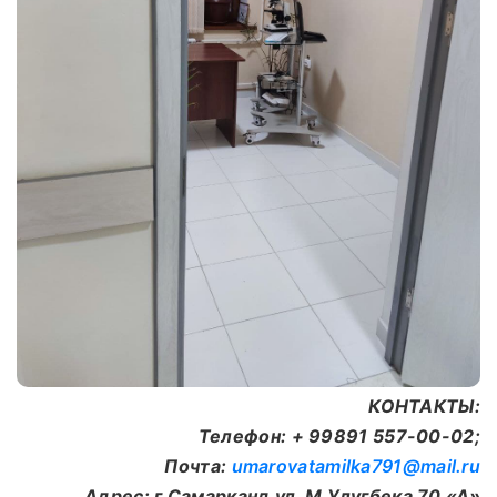
КОНТАКТЫ:
Телефон: + 99891 557-00-02;
Почта:
umarovatamilka791@mail.ru
Адрес: г.Самарканд ул. М.Улугбека 70 «А»