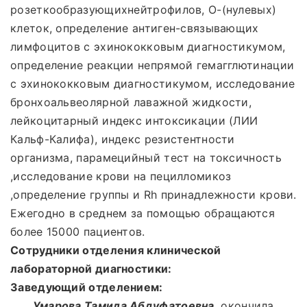
розеткообразующихнейтрофилов, О-(нулевых)
клеток, определение антиген-связывающих
лимфоцитов с эхинококковым диагностикумом,
определение реакции непрямой гемагглютинации
с эхинококковым диагностикумом, исследование
бронхоальвеолярной лаважной жидкости,
лейкоцитарный индекс интоксикации (ЛИИ
Кальф-Калифа), индекс резистентности
организма, парамецийный тест на токсичность
,исследование крови на пецилломикоз
,определение группы и Rh принадлежности крови.
Ежегодно в среднем за помощью обращаются
более 15000 пациентов.
Сотрудники отделения клинической
лабораторной диагностики:
Заведующий отделением:
Умарова Тамила Абдуфатоевна,
окончила