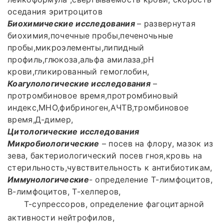
оседания эритроцитов
Биохимические исследования
– развернутая
биохимия,почечные пробы,печеночьные
пробы,микроэлементы,липидный
профиль,глюкоза,альфа амилаза,рН
крови,гликированный гемоглобин,
Коагулологические исследования
–
протромбиновое время,протромбиновый
индекс,МНО,фибриноген,АЧТВ,тромбиновое
время,Д-димер,
Цитологические исследования
Микробиологические
– посев на флору, мазок из
зева, бактериологический посев гноя,кровь на
стерильность,чувствительность к антибиотикам,
Иммунологические
- определение Т-лимфоцитов,
В-лимфоцитов, Т-хелперов,
Т-супрессоров, определение фагоцитарной
активности нейтрофилов,