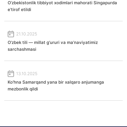
O‘zbekistonlik tibbiyot xodimlari mahorati Singapurda
e’tirof etildi
21.10.2025
O‘zbek tili — millat g‘ururi va ma’naviyatimiz
sarchashmasi
13.10.2025
Ko'hna Samarqand yana bir xalqaro anjumanga
mezbonlik qildi