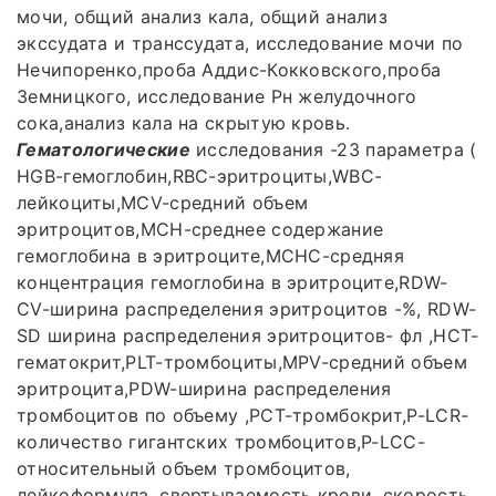
мочи, общий анализ кала, общий анализ
экссудата и транссудата, исследование мочи по
Нечипоренко,проба Аддис-Кокковского,проба
Земницкого, исследование Рн желудочного
сока,анализ кала на скрытую кровь.
Гематологические
исследования -23 параметра (
HGB-гемоглобин,RBC-эритроциты,WBC-
лейкоциты,MCV-средний объем
эритроцитов,MCH-среднее содержание
гемоглобина в эритроците,MCHC-средняя
концентрация гемоглобина в эритроците,RDW-
CV-ширина распределения эритроцитов -%, RDW-
SD ширина распределения эритроцитов- фл ,HCT-
гематокрит,PLT-тромбоциты,MPV-средний объем
эритроцита,PDW-ширина распределения
тромбоцитов по объему ,PCT-тромбокрит,P-LCR-
количество гигантских тромбоцитов,P-LCC-
относительный объем тромбоцитов,
лейкоформула ,свертываемость крови, скорость