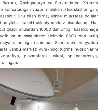
y, Buxoro, Qashqadaryo va Surxondaryo, Xorazm
 ko'rsatadigan yuqori malakali ixtisoslashtirilgan,
sasasidir. Shu bilan birga, ushbu muassasa bolalar
ri bo'yicha etakchi uslubiy markaz hisoblanadi. Har
bul qiladi, shulardan 10000 dan ortig'i kasalxonaga
, siydik va mushak-skelet tizimida 8000 dan ortiq
tsiyalar amalga oshiriladi. Samarqand viloyatida
 marta ushbu markaz yurakning tug'ma nuqsonlarini
xografiya, plazmaferez uslubi, splenosorbsiya,
 qilingan.