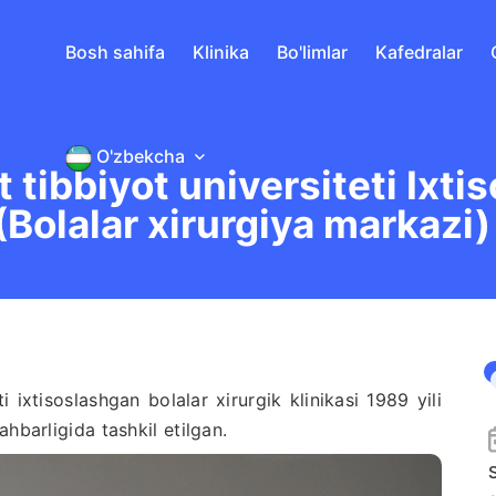
Bosh sahifa
Klinika
Bo'limlar
Kafedralar
O'zbekcha
tibbiyot universiteti Ixti
 (Bolalar xirurgiya markazi)
xtisoslashgan bolalar xirurgik klinikasi 1989 yili
hbarligida tashkil etilgan.
S