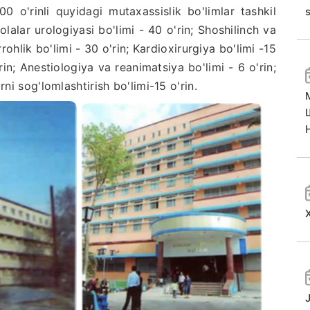
 o'rinli quyidagi mutaxassislik bo'limlar tashkil
 Bolalar urologiyasi bo'limi - 40 o'rin; Shoshilinch va
jarrohlik bo'limi - 30 o'rin; Kardioxirurgiya bo'limi -15
'rin; Anestiologiya va reanimatsiya bo'limi - 6 o'rin;
rni sog'lomlashtirish bo'limi-15 o'rin.