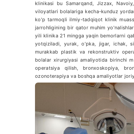
klinikasi bu Samarqand, Jizzax, Navoi
viloyatlari bolalariga kecha-kunduz yordam
ko'p tarmoqli ilmiy-tadqiqot klinik muas
jarrohligining bir qator muhim yo'nalishla
yili klinika 21 mingga yaqin bemorlarni qa
yotqiziladi, yurak, o'pka, jigar, ichak
murakkab plastik va rekonstruktiv opera
bolalar xirurgiyasi amaliyotida birinchi
operatsiya qilish, bronxoskopiya, bron
ozonoterapiya va boshqa amaliyotlar joriy