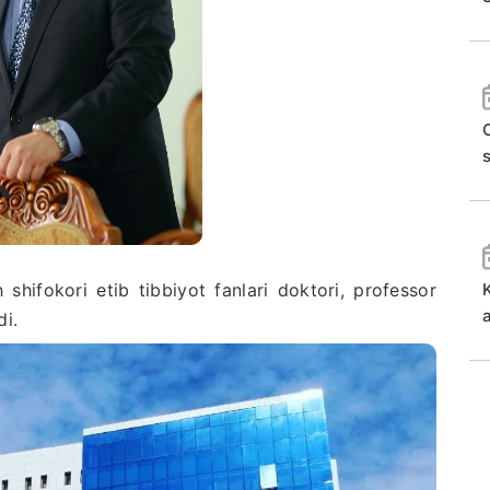
O
ifokori etib tibbiyot fanlari doktori, professor
i.