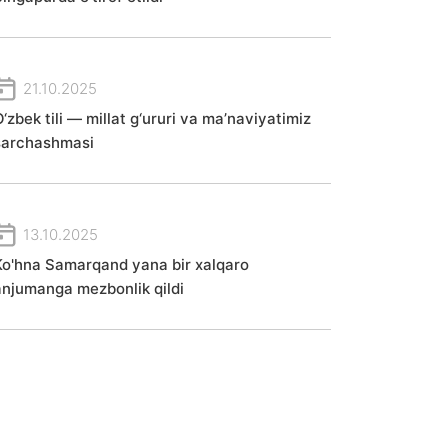
21.10.2025
‘zbek tili — millat g‘ururi va ma’naviyatimiz
sarchashmasi
13.10.2025
Ko'hna Samarqand yana bir xalqaro
anjumanga mezbonlik qildi