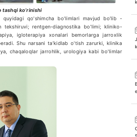
k
 tashqi ko’rinishi
uyidagi qo'shimcha bo'limlari mavjud bo’lib -
h tekshiruvi; rentgen-diagnostika bo'limi; kliniko-
rapiya, igloterapiya xonalari bemorlarga jarroxlik
adi. Shu narsani ta’kidlab o'tish zarurki, klinika
k
iya, chaqaloqlar jarrohlik, urologiya kabi bo'limlar
e
S