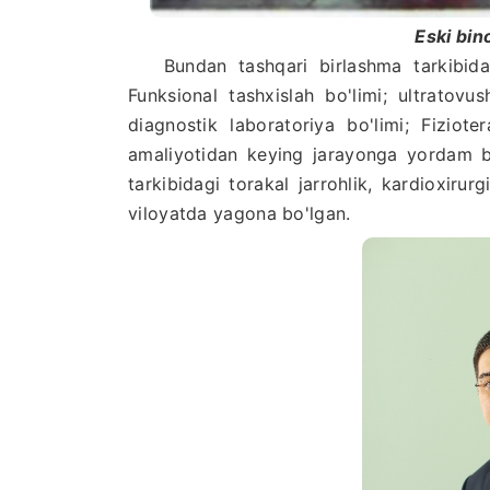
Eski bino
Bundan tashqari birlashma tarkibida q
Funksional tashxislah bo'limi; ultratovus
diagnostik laboratoriya bo'limi; Fiziote
amaliyotidan keying jarayonga yordam ber
tarkibidagi torakal jarrohlik, kardioxirurg
viloyatda yagona bo'lgan.