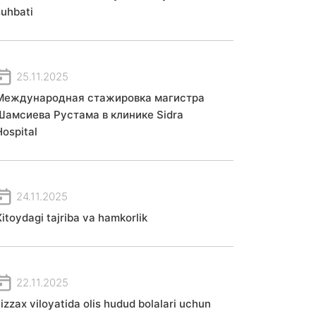
suhbati
25.11.2025
Международная стажировка магистра
Шамсиева Рустама в клинике Sidra
Hospital
24.11.2025
Xitoydagi tajriba va hamkorlik
22.11.2025
Jizzax viloyatida olis hudud bolalari uchun