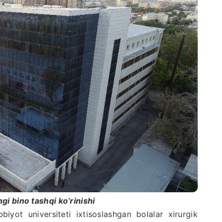
gi bino tashqi ko’rinishi
t universiteti ixtisoslashgan bolalar xirurgik