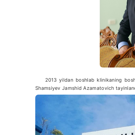
2013 yildan boshlab klinikaning bosh sh
Shamsiyev Jamshid Azamatovich tayinland