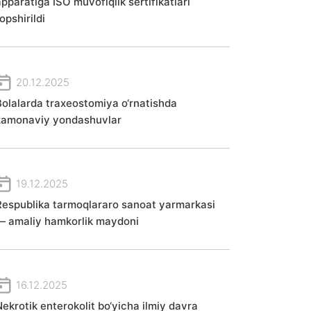
apparatiga ISO muvofiqlik sertifikatlari
opshirildi
20.12.2025
Bolalarda traxeostomiya o‘rnatishda
zamonaviy yondashuvlar
19.12.2025
Respublika tarmoqlararo sanoat yarmarkasi
— amaliy hamkorlik maydoni
16.12.2025
Nekrotik enterokolit bo‘yicha ilmiy davra