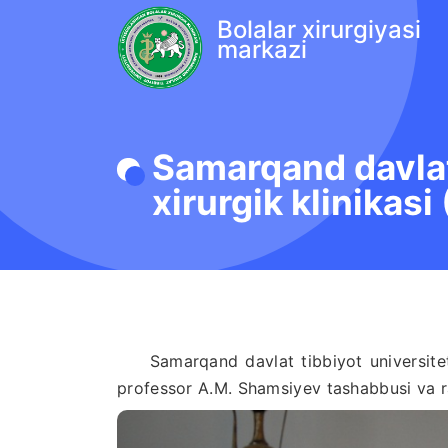
Bolalar xirurgiyasi
markazi
Samarqand davlat 
xirurgik klinikasi
Samarqand davlat tibbiyot universiteti i
professor A.M. Shamsiyev tashabbusi va ra