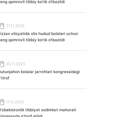
eng qamrovli tibbiy ko‘rik o‘tkazildi
21.11.2025
Jizzax viloyatida olis hudud bolalari uchun
eng qamrovli tibbiy ko‘rik o‘tkazildi
20.11.2025
Butunjahon bolalar jarrohlari kongressidagi
’tirof
11.11.2025
O‘zbekistonlik tibbiyot xodimlari mahorati
ingapurda e’tirof etildi