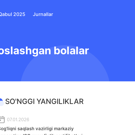
Qabul 2025
Jurnallar
soslashgan bolalar
SO'NGGI YANGILIKLAR
07.01.2026
og‘liqni saqlash vazirligi markaziy