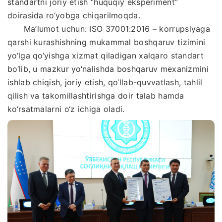
standartni joriy etish “huquqiy eksperiment”
doirasida ro‘yobga chiqarilmoqda.
Ma’lumot uchun: ISO 37001:2016 – korrupsiyaga
qarshi kurashishning mukammal boshqaruv tizimini
yo‘lga qo‘yishga xizmat qiladigan xalqaro standart
bo‘lib, u mazkur yo‘nalishda boshqaruv mexanizmini
ishlab chiqish, joriy etish, qo‘llab-quvvatlash, tahlil
qilish va takomillashtirishga doir talab hamda
ko‘rsatmalarni o‘z ichiga oladi.