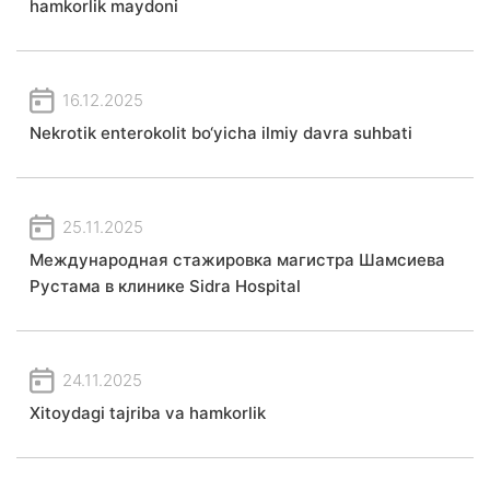
hamkorlik maydoni
16.12.2025
Nekrotik enterokolit bo‘yicha ilmiy davra suhbati
25.11.2025
Международная стажировка магистра Шамсиева
Рустама в клинике Sidra Hospital
24.11.2025
Xitoydagi tajriba va hamkorlik