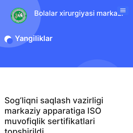
Bolalar xirurgiyasi markazi
Yangiliklar
Sog‘liqni saqlash vazirligi
markaziy apparatiga ISO
muvofiqlik sertifikatlari
topshirildi