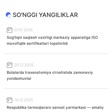
SO'NGGI YANGILIKLAR
07.01.2026
Sog‘liqni saqlash vazirligi markaziy apparatiga ISO
muvofiqlik sertifikatlari topshirildi
20.12.2025
Bolalarda traxeostomiya o‘rnatishda zamonaviy
yondashuvlar
19.12.2025
Respublika tarmoqlararo sanoat yarmarkasi — amaliy