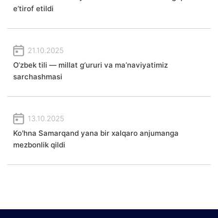
e’tirof etildi
21.10.2025
O‘zbek tili — millat g‘ururi va ma’naviyatimiz
sarchashmasi
13.10.2025
Ko'hna Samarqand yana bir xalqaro anjumanga
mezbonlik qildi