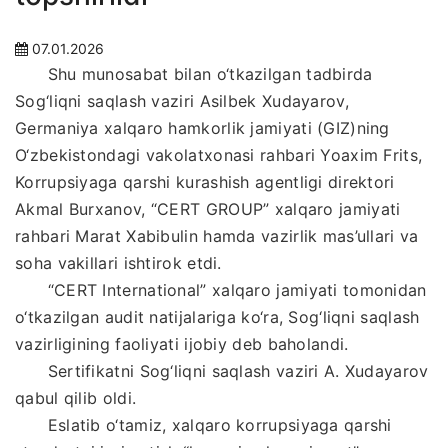
07.01.2026
Shu munosabat bilan o‘tkazilgan tadbirda
Sog‘liqni saqlash vaziri Asilbek Xudayarov,
Germaniya xalqaro hamkorlik jamiyati (GIZ)ning
O‘zbekistondagi vakolatxonasi rahbari Yoaxim Frits,
Korrupsiyaga qarshi kurashish agentligi direktori
Akmal Burxanov, “CERT GROUP” xalqaro jamiyati
rahbari Marat Xabibulin hamda vazirlik mas’ullari va
soha vakillari ishtirok etdi.
“CERT International” xalqaro jamiyati tomonidan
o‘tkazilgan audit natijalariga ko‘ra, Sog‘liqni saqlash
vazirligining faoliyati ijobiy deb baholandi.
Sertifikatni Sog‘liqni saqlash vaziri A. Xudayarov
qabul qilib oldi.
Eslatib o‘tamiz, xalqaro korrupsiyaga qarshi