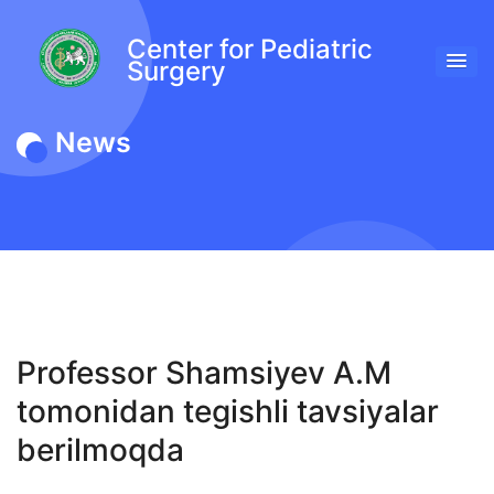
Center for Pediatric
Surgery
News
Professor Shamsiyev A.M
tomonidan tegishli tavsiyalar
berilmoqda