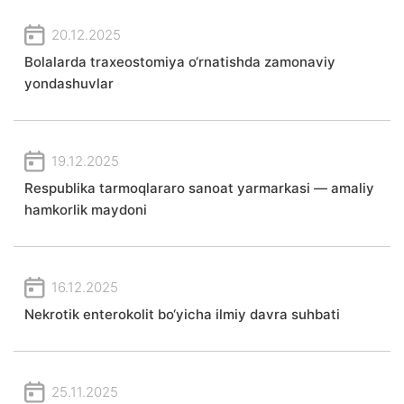
20.12.2025
Bolalarda traxeostomiya o‘rnatishda zamonaviy
yondashuvlar
19.12.2025
Respublika tarmoqlararo sanoat yarmarkasi — amaliy
hamkorlik maydoni
16.12.2025
Nekrotik enterokolit bo‘yicha ilmiy davra suhbati
25.11.2025