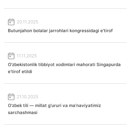
20.11.2025
Butunjahon bolalar jarrohlari kongressidagi e’tirof
11.11.2025
O‘zbekistonlik tibbiyot xodimlari mahorati Singapurda
e’tirof etildi
21.10.2025
O‘zbek tili — millat g‘ururi va ma’naviyatimiz
sarchashmasi