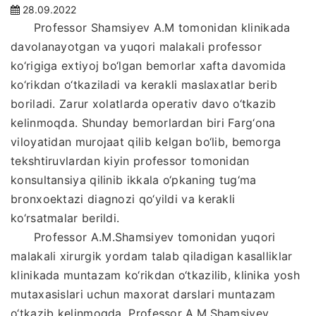
28.09.2022
Professor Shamsiyev A.M tomonidan klinikada
davolanayotgan va yuqori malakali professor
ko‘rigiga extiyoj bo‘lgan bemorlar xafta davomida
ko‘rikdan o‘tkaziladi va kerakli maslaxatlar berib
boriladi. Zarur xolatlarda operativ davo o‘tkazib
kelinmoqda. Shunday bemorlardan biri Farg‘ona
viloyatidan murojaat qilib kelgan bo‘lib, bemorga
tekshtiruvlardan kiyin professor tomonidan
konsultansiya qilinib ikkala o‘pkaning tug‘ma
bronxoektazi diagnozi qo‘yildi va kerakli
ko‘rsatmalar berildi.
Professor A.M.Shamsiyev tomonidan yuqori
malakali xirurgik yordam talab qiladigan kasalliklar
klinikada muntazam ko‘rikdan o‘tkazilib, klinika yosh
mutaxasislari uchun maxorat darslari muntazam
o‘tkazib kelinmoqda. Professor A.M.Shamsiyev