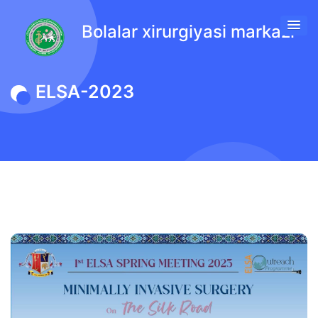
Bolalar xirurgiyasi markazi
ELSA-2023