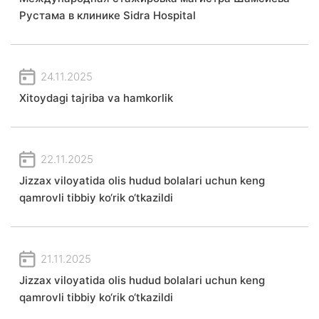
Рустама в клинике Sidra Hospital
24.11.2025
Xitoydagi tajriba va hamkorlik
22.11.2025
Jizzax viloyatida olis hudud bolalari uchun keng
qamrovli tibbiy ko‘rik o‘tkazildi
21.11.2025
Jizzax viloyatida olis hudud bolalari uchun keng
qamrovli tibbiy ko‘rik o‘tkazildi