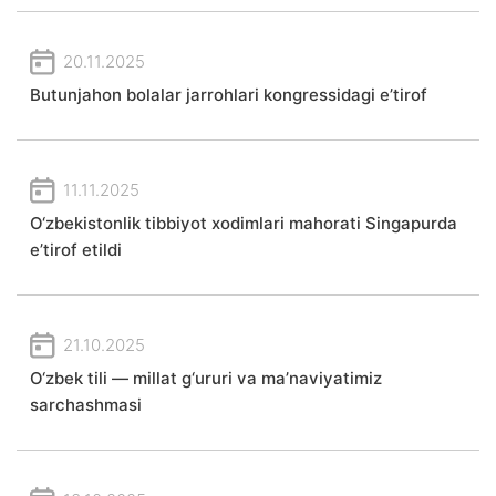
20.11.2025
Butunjahon bolalar jarrohlari kongressidagi e’tirof
11.11.2025
O‘zbekistonlik tibbiyot xodimlari mahorati Singapurda
e’tirof etildi
21.10.2025
O‘zbek tili — millat g‘ururi va ma’naviyatimiz
sarchashmasi