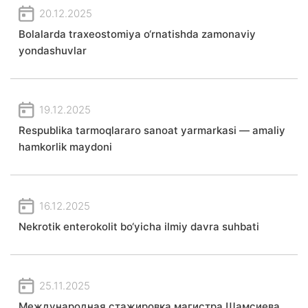
20.12.2025
Bolalarda traxeostomiya o‘rnatishda zamonaviy
yondashuvlar
19.12.2025
Respublika tarmoqlararo sanoat yarmarkasi — amaliy
hamkorlik maydoni
16.12.2025
Nekrotik enterokolit bo‘yicha ilmiy davra suhbati
25.11.2025
Международная стажировка магистра Шамсиева